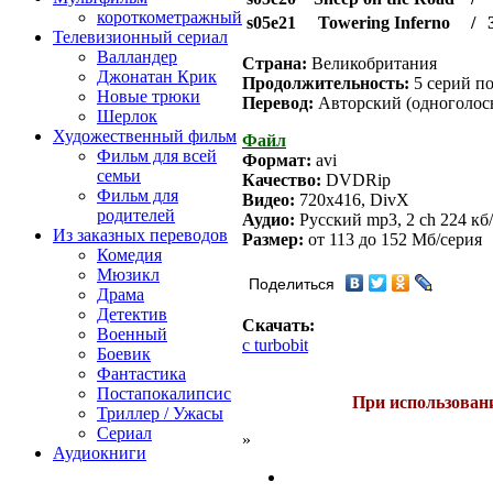
короткометражный
s05e21
Towering Inferno
/
Телевизионный сериал
Валландер
Страна:
Великобритания
Джонатан Крик
Продолжительность:
5 серий по
Новые трюки
Перевод:
Авторский (одноголос
Шерлок
Художественный фильм
Файл
Фильм для всей
Формат:
avi
семьи
Качество:
DVDRip
Фильм для
Видео:
720x416, DivX
родителей
Аудио:
Русский mp3, 2 ch 224 кб/
Из заказных переводов
Размер:
от 113 до 152 Mб/серия
Комедия
Мюзикл
Поделиться
Драма
Детектив
Скачать:
Военный
с turbobit
Боевик
Фантастика
Постапокалипсис
При использовани
Триллер / Ужасы
Сериал
»
Аудиокниги