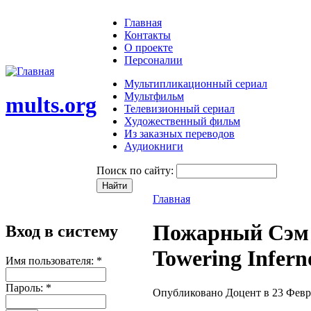
Главная
Контакты
О проекте
Персоналии
Мультипликационный сериал
Мультфильм
mults.org
Телевизионный сериал
Художественный фильм
Из заказных переводов
Аудиокниги
Поиск по сайту:
Главная
Пожарный Сэм -
Вход в систему
Towering Infer
Имя пользователя:
*
Пароль:
*
Опубликовано Доцент в 23 Феврал