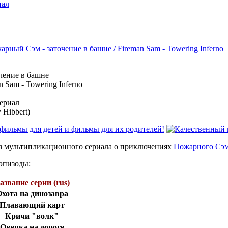
иал
чение в башне
 Sam - Towering Inferno
ериал
 Hibbert)
з мультипликационного сериала о приключениях
Пожарного Сэ
эпизоды:
азвание серии (rus)
хота на динозавра
Плавающий карт
Кричи "волк"
Овечка на дороге