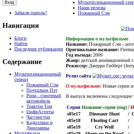
Мультипликационный сер
Наши релизы
Забыли пароль?
Пожарный Сэм
Навигация
Блоги
Информация о мультфильме
Найти
Название:
Пожарный Сэм - зато
Последние публикации
Оригинальное название:
Fireman
Год выхода:
2009
Содержание
Жанр:
детский анимационный с
Режиссер:
Джерри Гибберт (Jerry
Мультипликационный
Релиз сайта
сериал
Пожарный Сэм
О мультфильме:
Новые серии и
Почтальон Пэт
Рори - гоночный
В выпуск включены следующие 
автомобиль
Трактор Том
Серия
Название серии (eng)
/
Н
ЦифрАгенты
s05e17
Dinosaur Hunt
/
О
Чаггингтон
s05e18
Floating Cart
/
Кадиллаки и
s05e19
Cry Wolf
/
Динозавры
Мультфильм
s05e20
Sheep on the Road
/