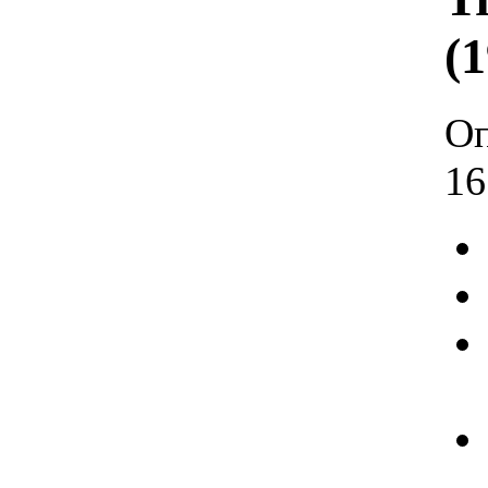
(
Оп
16