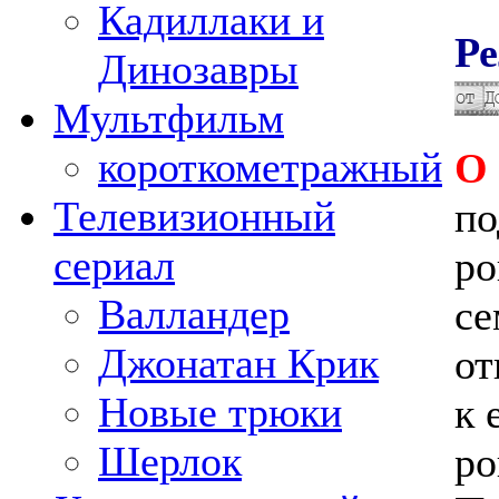
Кадиллаки и
Ре
Динозавры
Мультфильм
короткометражный
О
Телевизионный
по
сериал
ро
Валландер
се
Джонатан Крик
от
Новые трюки
к 
Шерлок
ро