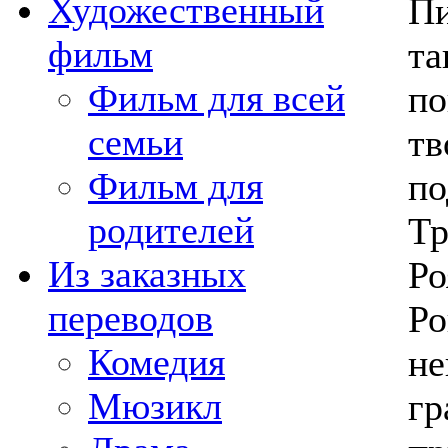
Художественный
Пи
фильм
та
Фильм для всей
по
семьи
тв
Фильм для
по
родителей
Тр
Из заказных
Ро
переводов
Ро
Комедия
не
Мюзикл
гр