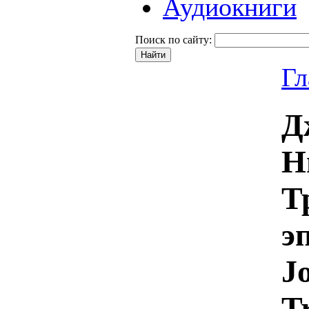
Аудиокниги
Поиск по сайту:
Гл
Д
Н
Т
эп
J
T