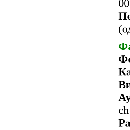
00
Пе
(о
Ф
Ф
Ка
Ви
Ау
ch
Ра