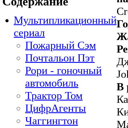
Содержание
Cr
Мультипликационный
Го
сериал
Ж
Пожарный Сэм
Ре
Почтальон Пэт
Дж
Рори - гоночный
Jo
автомобиль
В 
Трактор Том
Ка
ЦифрАгенты
Ки
Чаггингтон
М