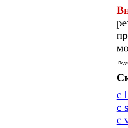
В
ре
пр
мо
Поде
Ск
с l
с 
с 