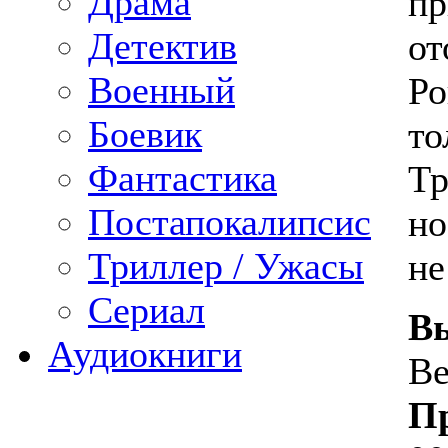
Драма
пр
Детектив
от
Военный
Ро
Боевик
то
Фантастика
Тр
Постапокалипсис
но
Триллер / Ужасы
не
Сериал
В
Аудиокниги
Ве
П