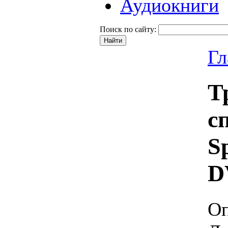
Аудиокниги
Поиск по сайту:
Гл
Т
с
S
D
Оп