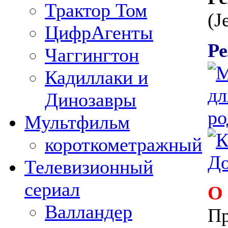
Трактор Том
(J
ЦифрАгенты
Ре
Чаггингтон
Кадиллаки и
Динозавры
Мультфильм
короткометражный
Телевизионный
сериал
О
Валландер
Пр