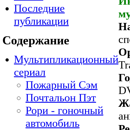
И
Последние
м
публикации
На
сп
Содержание
Ор
Мультипликационный
Tr
сериал
Го
Пожарный Сэм
DV
Почтальон Пэт
Ж
Рори - гоночный
ан
автомобиль
Ре