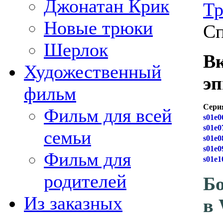
Джонатан Крик
Тр
Новые трюки
Сп
Шерлок
В
Художественный
эп
фильм
Сери
Фильм для всей
s01e0
s01e0
семьи
s01e0
s01e0
Фильм для
s01e1
родителей
Бо
Из заказных
в 