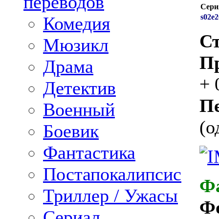
переводов
Сери
s02e2
Комедия
Ст
Мюзикл
П
Драма
+ 
Детектив
Пе
Военный
(о
Боевик
Фантастика
Постапокалипсис
Ф
Триллер / Ужасы
Ф
Сериал