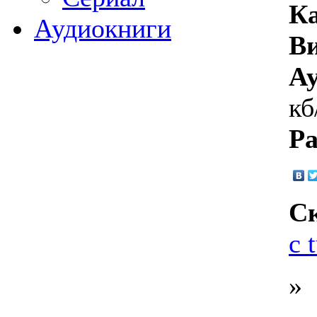
Ка
Аудиокниги
Ви
Ау
кб
Ра
Ск
с 
»