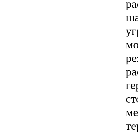
ра
ша
уг
мо
ре
ра
ге
ст
м
те