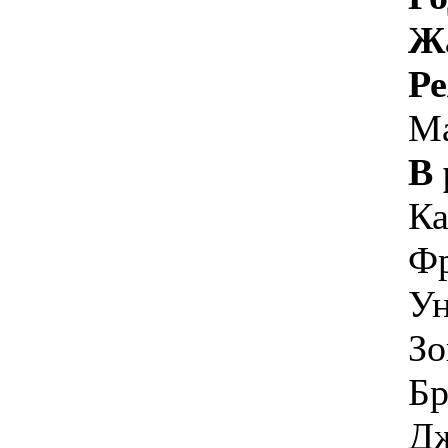
Ж
Ре
М
В 
Ка
Фр
Ун
Зо
Бр
Дж