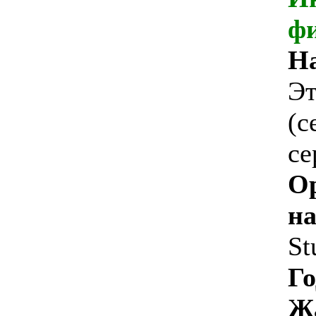
ф
Н
Эт
(с
се
О
на
St
Го
Ж