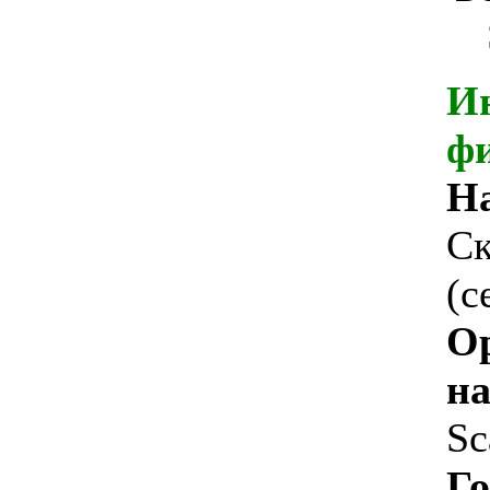
И
ф
Н
Ск
(с
О
на
Sc
Го