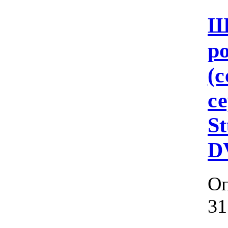
Ш
р
(с
се
St
D
Оп
31