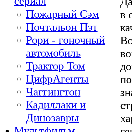
сериал
Да
Пожарный Сэм
в 
Почтальон Пэт
ка
Рори - гоночный
Во
автомобиль
во
Трактор Том
до
ЦифрАгенты
по
Чаггингтон
зн
Кадиллаки и
ст
Динозавры
ха
Мультфильм
ге