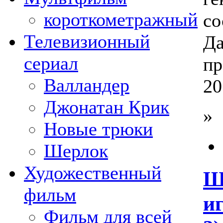
короткометражный
со
Телевизионный
Да
сериал
пр
Валландер
20
Джонатан Крик
»
Новые трюки
Шерлок
Художественный
Ш
фильм
иг
Фильм для всей