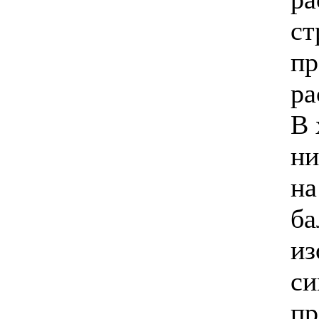
ст
пр
ра
В 
ни
на
ба
из
си
пр