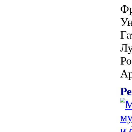
Фр
Ун
Га
Лу
Ро
Ар
Ре