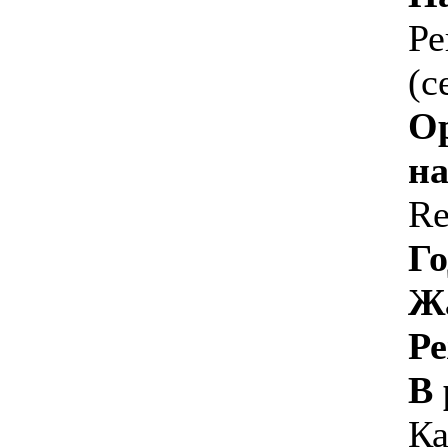
Ре
(с
О
на
Re
Го
Ж
Ре
В 
Ка