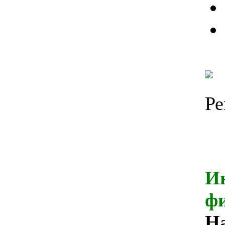
И
ф
Н