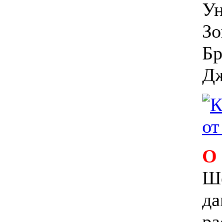
Ун
Зо
Бр
Дж
О
Ше
да
ра