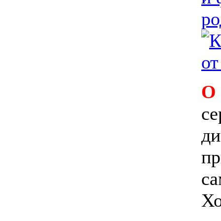
О
се
ди
пр
са
Хо