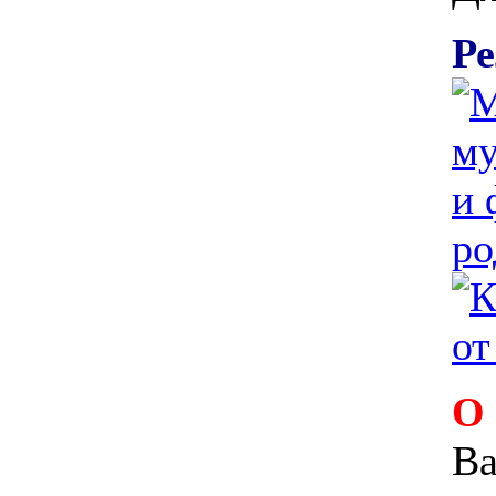
Ре
О
Ва