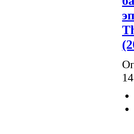
ба
эп
T
(
Оп
14