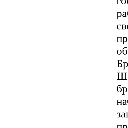
го
ра
св
пр
об
Бр
Ше
бр
на
за
пр