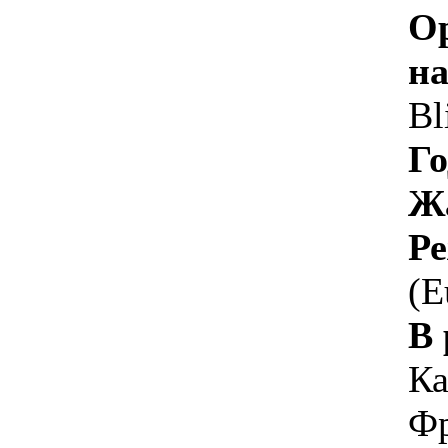
О
на
Bl
Го
Ж
Ре
(E
В 
Ка
Фр