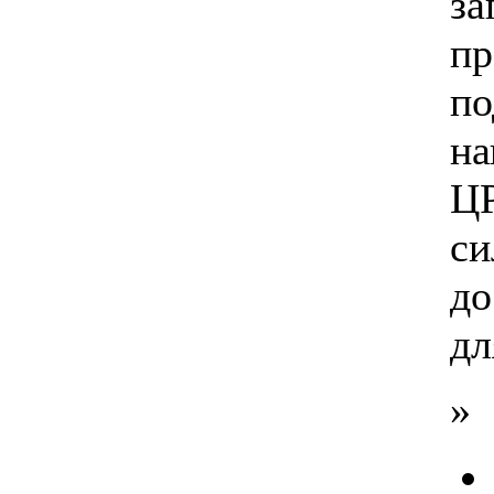
за
пр
по
на
ЦР
си
до
дл
»