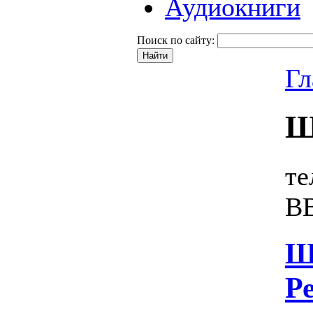
Аудиокниги
Поиск по сайту:
Гл
Ш
те
В
Ш
Р