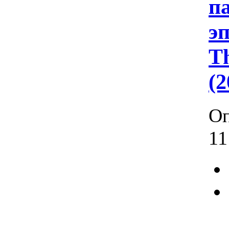
па
эп
Th
(
Оп
11