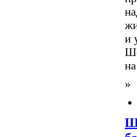
на
жи
и 
Ше
на
»
Ш