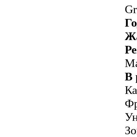
Gr
Го
Ж
Ре
М
В 
Ка
Фр
Ун
Зо