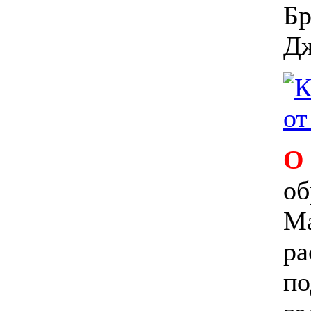
Бр
Дж
О
об
Ма
ра
по