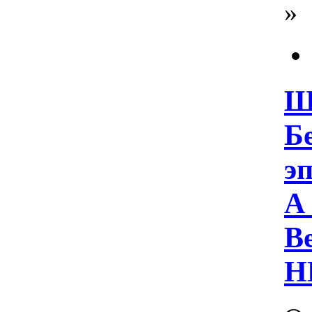
»
Ш
Б
эп
A 
Be
H