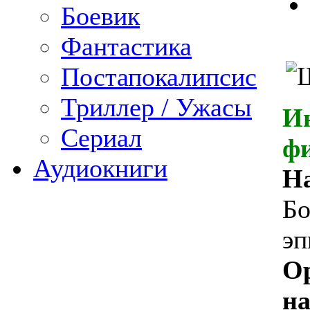
Боевик
Фантастика
Постапокалипсис
Триллер / Ужасы
И
Сериал
ф
Аудиокниги
Н
Бо
эп
О
на