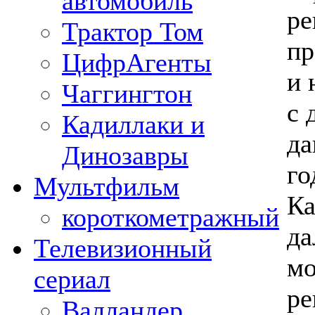
автомобиль
ре
Трактор Том
пр
ЦифрАгенты
и 
Чаггингтон
с 
Кадиллаки и
да
Динозавры
го
Мультфильм
Ка
короткометражный
да
Телевизионный
мо
сериал
ре
Валландер