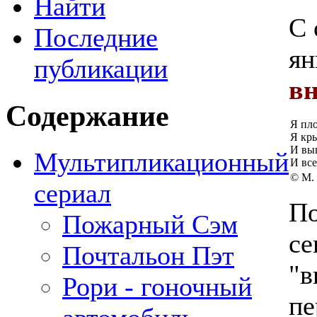
Найти
С 
Последние
ян
публикации
вн
Содержание
Я пло
Я кры
И выг
Мультипликационный
И все
© М.
сериал
По
Пожарный Сэм
се
Почтальон Пэт
"в
Рори - гоночный
пе