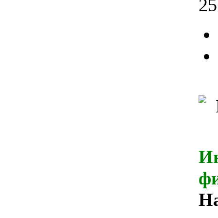
25
И
ф
Н