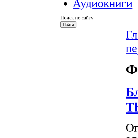
Аудиокниги
Поиск по сайту:
Гл
пе
Ф
Б
Th
Оп