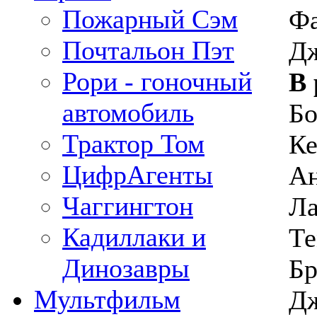
Пожарный Сэм
Фа
Почтальон Пэт
Д
Рори - гоночный
В 
автомобиль
Бо
Трактор Том
Ке
ЦифрАгенты
Ан
Чаггингтон
Ла
Кадиллаки и
Те
Динозавры
Бр
Мультфильм
Дж