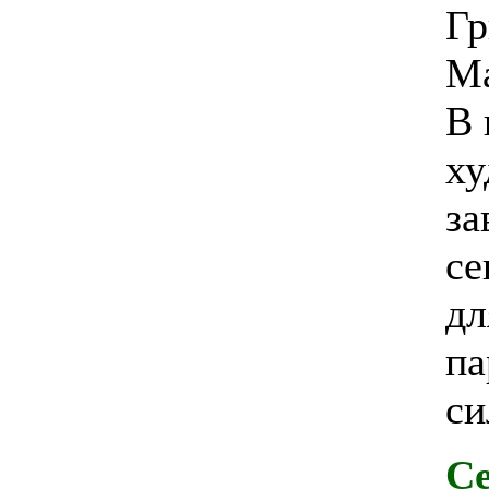
Гр
Ма
В 
ху
за
се
дл
па
си
Се