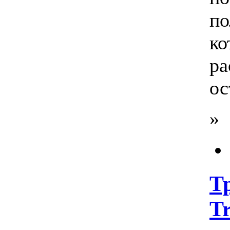
по
ко
ра
ос
»
Т
Tr