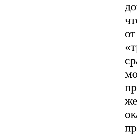
до
чт
от
«т
ср
м
пр
же
ок
п