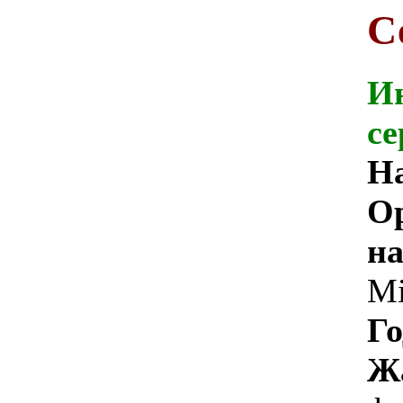
С
И
се
Н
О
на
Mi
Го
Ж