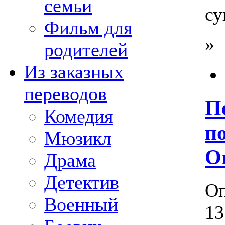
семьи
су
Фильм для
»
родителей
Из заказных
переводов
П
Комедия
п
Мюзикл
O
Драма
Детектив
Оп
Военный
13