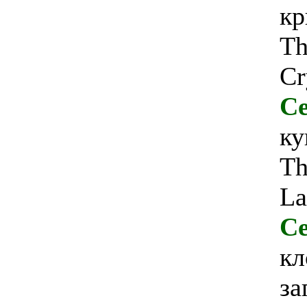
кр
Th
Cr
Се
ку
Th
La
Се
кл
за