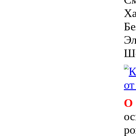
Ха
Бе
Эл
Ш
О
ос
ро