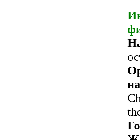
И
ф
Н
ос
О
на
Ch
th
Го
Ж