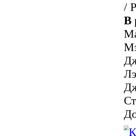
/ 
В 
Ма
Мэ
Дж
Лэ
Дж
Ст
До