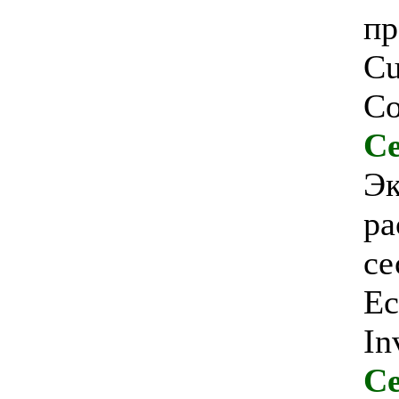
пр
Cu
Co
Се
Эк
ра
се
Ec
In
Се