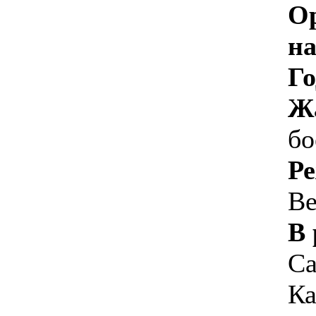
О
на
Го
Ж
бо
Ре
Ве
В 
Са
Ка