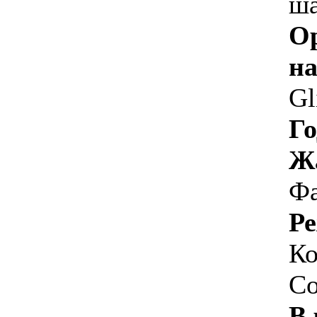
ш
О
на
Gl
Го
Ж
Фа
Ре
Ко
Co
В 