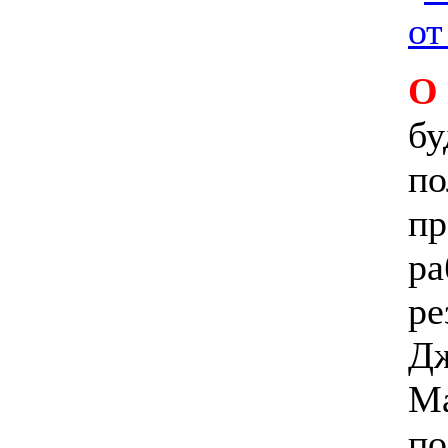
О
бу
по
пр
ра
ре
Дж
Ма
по