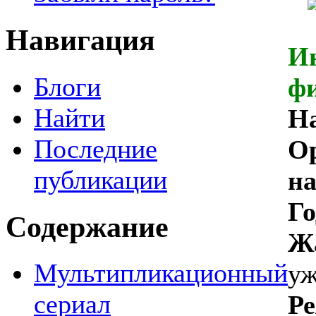
Навигация
И
Блоги
ф
Найти
Н
Последние
О
публикации
на
Го
Содержание
Ж
Мультипликационный
уж
сериал
Р