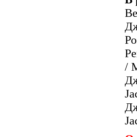
Be
Дж
Ро
Pe
/ 
Дж
Ja
Дж
Ja