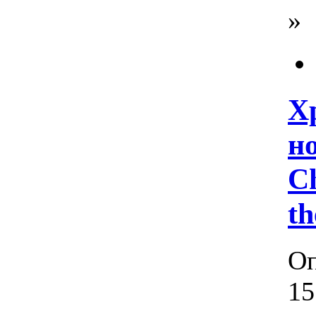
»
Х
но
Ch
th
Оп
15