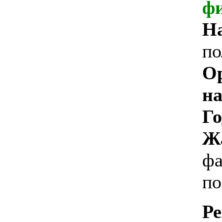
ф
Н
по
О
на
Го
Ж
фа
по
Ре