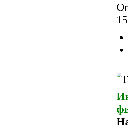
Оп
15
И
ф
Н