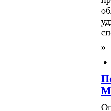
о
уд
сп
»
П
M
Оп