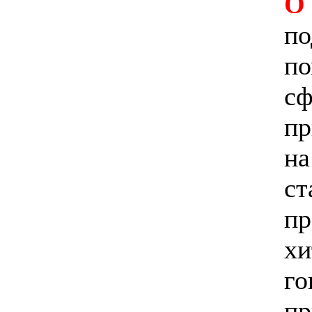
О
по
по
сф
пр
на
ст
пр
хи
го
пр