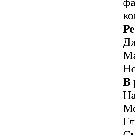
фа
ко
Р
Дж
Ма
Но
В 
На
Мо
Гл
См