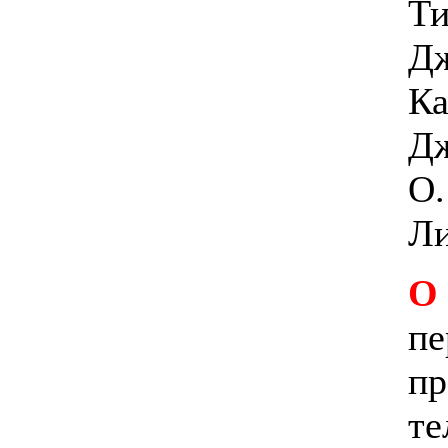
Ти
Дж
Ка
Дж
O.
Ли
О
пе
пр
те