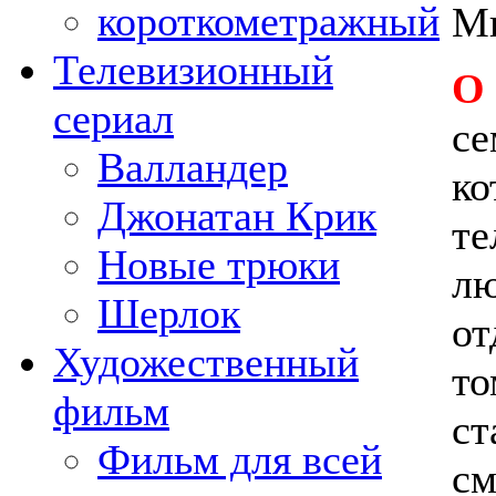
короткометражный
М
Телевизионный
О
сериал
се
Валландер
ко
Джонатан Крик
те
Новые трюки
лю
Шерлок
от
Художественный
то
фильм
ст
Фильм для всей
см